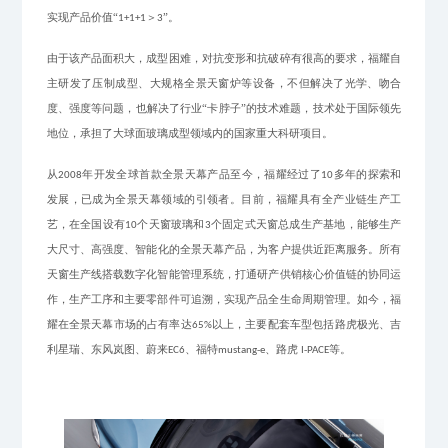
实现产品价值“
＞
”。
1+1+1
3
由于
该产品面积大，成型困难，对抗变形和抗破碎有很高的要求，福耀自
主研发了压制成型、大规格全景天窗炉等设备，不但解决了光学、吻合
度、强度等问题，也解决了行业
“卡脖子”的技术难题，技术处于国际领先
地位，承担了大球面玻璃成型领域内的国家重大科研项目。
从
年开发全球首款全景天幕产品至今，福耀经过了
多年的探索和
2008
10
发展，已成为全景天幕领域的引领者。目前，福耀具有全产业链生产工
艺，在全国设有
个天窗玻璃和
个固定式天窗总成生产基地，能够生产
10
3
大尺寸
、
高强度
、
智能化的全景天幕产品，为客户提供近距离服务。所有
天窗生产线搭载数字化智能管理系统，打通研产供销核心价值链的协同运
作，生产工序和主要零部件可追溯，实现产品全生命周期管理。
如今
，福
耀在全景天幕市场的占有率达
以上，主要配套车型包括路虎极光、吉
65%
利星瑞、东风岚图、蔚来
、福特
、路虎
等
。
EC6
mustang-e
I-PACE