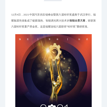
月
日
，
中国汽车供应链峰会暨第六届铃轩奖盛典于武汉举行
。
福
12
4
2021
耀集团
凭借
集成了
镀膜
隔热
、智能调光
两
大技术
的
智能全景天幕
，斩获第
六届铃轩奖
量产类
金奖。这是福耀连续
六届获得
“铃轩奖”
重磅奖项
。