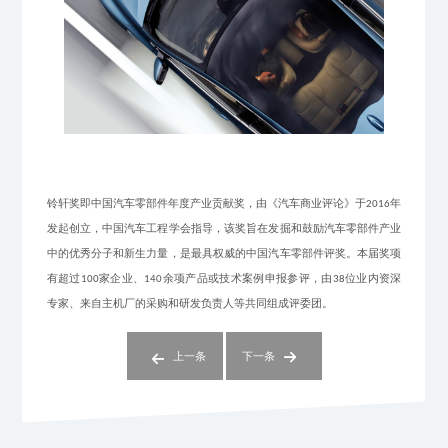
铃轩奖即中国汽车零部件年度产业贡献奖，由《汽车商业评论》于
年
2016
发起创立，中国汽车工程学会指导，该奖旨在发掘和鼓励汽车零部件产业
中的优秀分子和新生力量，是最具权威的中国汽车零部件评奖。
本届奖项
有超过
家企业、
余项产品或技术案例申报参评
，
由
位业内资深
100
140
38
专家
、
来自主机厂的采购和研发负责人
等
共同组成评委
团
。
上一条
下一条