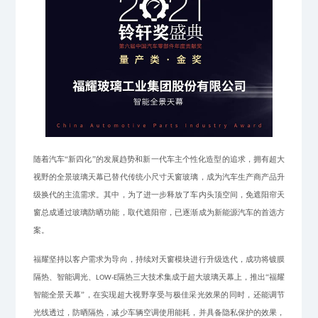
随着
汽车
“新四化”的发展趋势
和新一代车主个性化造型的追求，拥有超大
视野的全景玻璃天幕已替代传统小尺寸天窗玻璃，成为汽车生产商产品升
级换代的主流需求。
其中，为了进一步释放了车内头顶空间，
免遮阳帘天
窗总成通过玻璃防晒
功能
，取代遮阳帘
，
已
逐渐成为新能源汽车的首选方
案。
福耀坚持以客户需求为导向，持续对天窗模块进行升级迭代，成功将镀膜
隔热、智能调光、
隔热三大技术集成于超大玻璃天幕上，推出“福耀
LOW-E
智能全景天幕”，在实现超大视野享受与极佳采光效果的同时，还能调节
光线透过，防晒隔热，减少车辆空调使用能耗，并具备隐私保护的效果，