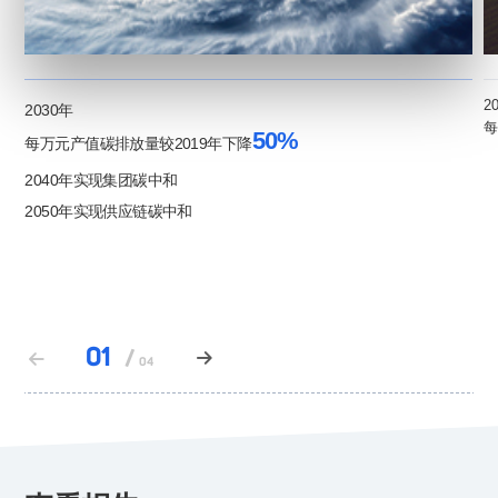
2
2030年
每
50%
每万元产值碳排放量较2019年
下降
2040年实现集团碳中和
2050年实现供应链碳中和
01
/


04