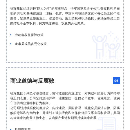
福耀集团始终秉持“以人为本”的雇主理念，恪守国家及各子公司/分支机构所在
地的劳动相关法律法规，理解、包容、尊重不同地区的文化和每位员工的个性
差异，坚决禁止使用童工、强迫劳动、用工歧视和职场骚扰，依法保障员工自
由结社等基本权利，努力构建和谐、双赢的劳动关系。

劳动者权益保障政策
董事局成员多元化政策
商业道德与反腐败
06
福耀集团长期坚守诚信经营，恪守道德的商业理念，对腐败和贿赂行为保持零
容忍的态度。公司坚持惩治并举，注重预防，提倡公平竞争、合规经营、诚实
守信的商业道德和行为准则。
公司通过持续强化制度建设、内控建设、风险管理，强化全员廉洁自律、防腐
败的意识和行为约束，并通过加强供应商和合作伙伴的关系宣导和管理，共同
构建健康的商业道德生态，以确保产业链长期可持续健康发展。
反舞弊政策