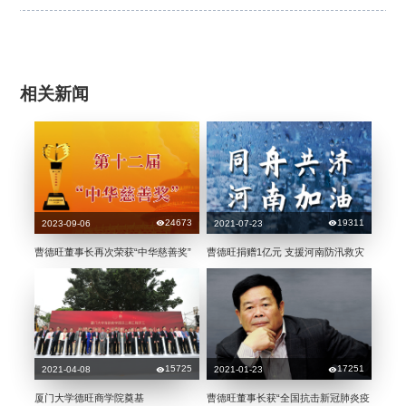
相关新闻
24673
19311
2023-09-06
2021-07-23
曹德旺董事长再次荣获“中华慈善奖”
曹德旺捐赠1亿元 支援河南防汛救灾
15725
17251
2021-04-08
2021-01-23
厦门大学德旺商学院奠基
曹德旺董事长获“全国抗击新冠肺炎疫